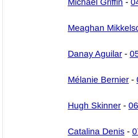
Michael Griffin
-
0
Meaghan Mikkels
Danay Aguilar
-
0
Mélanie Bernier
-
Hugh Skinner
-
06
Catalina Denis
-
0