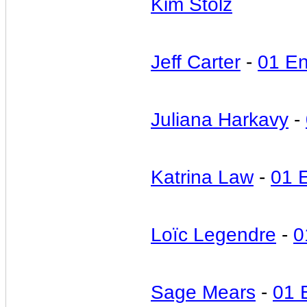
Kim Stolz
Jeff Carter
-
01 E
Juliana Harkavy
-
Katrina Law
-
01 
Loïc Legendre
-
0
Sage Mears
-
01 