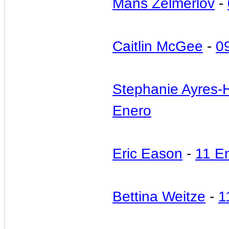
Måns Zelmerlöv
-
Caitlin McGee
-
0
Stephanie Ayres-
Enero
Eric Eason
-
11 E
Bettina Weitze
-
1