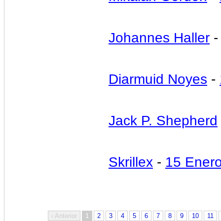
Johannes Haller
Diarmuid Noyes
-
Jack P. Shepherd
Skrillex
-
15 Ener
‹ Anterior
1
2
3
4
5
6
7
8
9
10
11