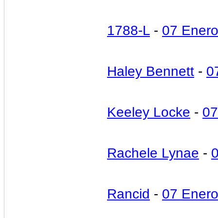
1788-L
-
07 Ener
Haley Bennett
-
0
Keeley Locke
-
07
Rachele Lynae
-
Rancid
-
07 Ener