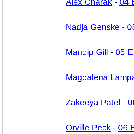
Alex Charak
-
04 
Nadja Genske
-
0
Mandip Gill
-
05 E
Magdalena Lamp
Zakeeya Patel
-
0
Orville Peck
-
06 