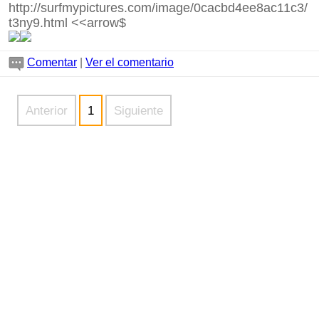
http://surfmypictures.com/image/0cacbd4ee8ac11c3/
t3ny9.html
<<arrow$
Comentar
|
Ver el comentario
Anterior
1
Siguiente