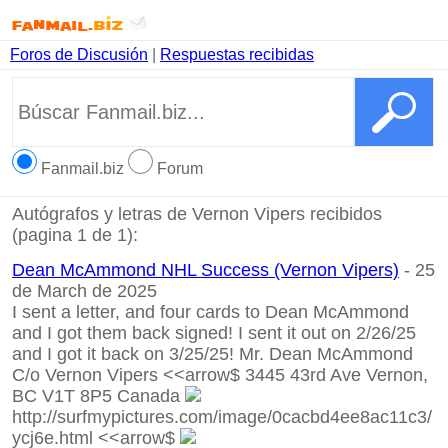
Foros de Discusión
|
Respuestas recibidas
Fanmail.biz
Forum
Autógrafos y letras de Vernon Vipers recibidos
(pagina 1 de 1):
Dean McAmmond NHL Success (Vernon Vipers)
- 25
de March de 2025
I sent a letter, and four cards to Dean McAmmond
and I got them back signed! I sent it out on 2/26/25
and I got it back on 3/25/25! Mr. Dean McAmmond
C/o Vernon Vipers <<arrow$ 3445 43rd Ave Vernon,
BC V1T 8P5 Canada
http://surfmypictures.com/image/0cacbd4ee8ac11c3/
ycj6e.html
<<arrow$