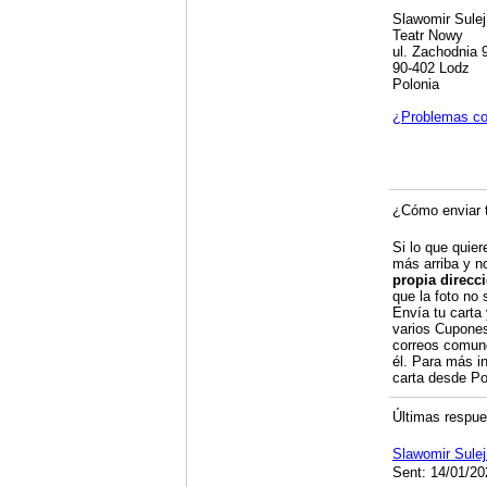
Slawomir Sulej
Teatr Nowy
ul. Zachodnia 
90-402 Lodz
Polonia
¿Problemas co
¿Cómo enviar t
Si lo que quier
más arriba y n
propia direcc
que la foto no 
Envía tu carta
varios Cupones
correos comune
él. Para más i
carta desde P
Últimas respues
Slawomir Sule
Sent: 14/01/20