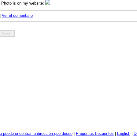
 Photo is on my website:
|
Ver el comentario
Next ›
o puedo encontrar la dirección que deseo
|
Preguntas frecuentes
|
English
|
D