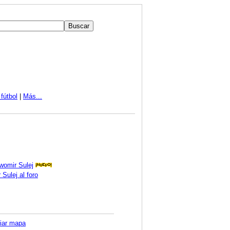
fútbol
|
Más...
womir Sulej
Sulej al foro
iar mapa