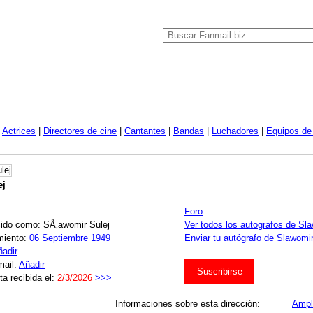
|
Actrices
|
Directores de cine
|
Cantantes
|
Bandas
|
Luchadores
|
Equipos de 
ej
Foro
ido como: SÅ‚awomir Sulej
Ver todos los autografos de Sla
miento:
06
Septiembre
1949
Enviar tu autógrafo de Slawomir 
ñadir
mail:
Añadir
Suscribirse
ta recibida el:
2/3/2026
>>>
Informaciones sobre esta dirección:
Ampl