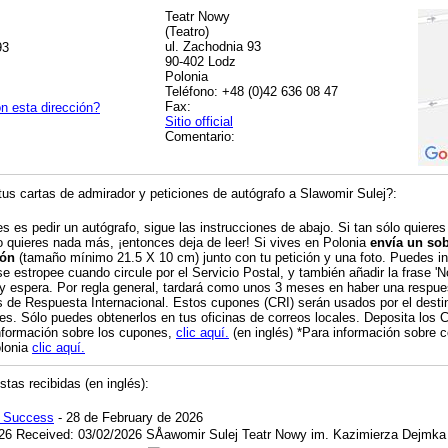
Teatr Nowy
(Teatro)
ul. Zachodnia 93
93
90-402 Lodz
Polonia
Teléfono: +48 (0)42 636 08 47
Fax:
n esta dirección?
Sitio official
Comentario:
us cartas de admirador y peticiones de autógrafo a Slawomir Sulej?:
es es pedir un autógrafo, sigue las instrucciones de abajo. Si tan sólo quieres
o quieres nada más, ¡entonces deja de leer! Si vives en Polonia
envía un sob
ión
(tamaño mínimo 21.5 X 10 cm) junto con tu petición y una foto. Puedes inc
se estropee cuando circule por el Servicio Postal, y también añadir la frase 'N
 y espera. Por regla general, tardará como unos 3 meses en haber una respue
 de Respuesta Internacional. Estos cupones (CRI) serán usados por el destina
s. Sólo puedes obtenerlos en tus oficinas de correos locales. Deposita los 
nformación sobre los cupones,
clic aquí.
(en inglés) *Para información sobre c
olonia
clic aquí.
tas recibidas (en inglés):
j Success
- 28 de February de 2026
26 Received: 03/02/2026 SÅawomir Sulej Teatr Nowy im. Kazimierza Dejmka 