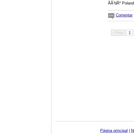
ÅÃ³dÅº Poland
Comentar
‹ Prev
1
Página principal
|
N