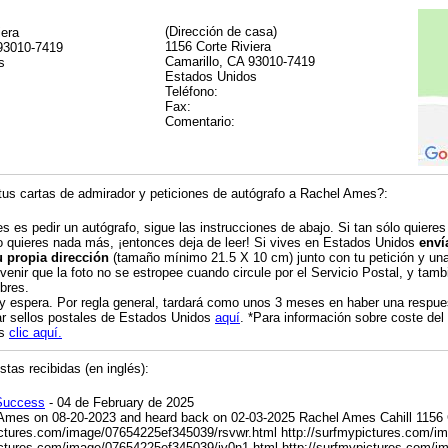
(Dirección de casa)
iera
1156 Corte Riviera
 93010-7419
Camarillo, CA 93010-7419
s
Estados Unidos
Teléfono:
Fax:
Comentario:
us cartas de admirador y peticiones de autógrafo a Rachel Ames?:
es es pedir un autógrafo, sigue las instrucciones de abajo. Si tan sólo quieres
o quieres nada más, ¡entonces deja de leer! Si vives en Estados Unidos
enví
u propia dirección
(tamaño mínimo 21.5 X 10 cm) junto con tu petición y una 
venir que la foto no se estropee cuando circule por el Servicio Postal, y tambi
bres.
 y espera. Por regla general, tardará como unos 3 meses en haber una respue
r sellos postales de Estados Unidos
aquí
. *Para información sobre coste del
os
clic aquí.
tas recibidas (en inglés):
Success
- 04 de February de 2025
 Ames on 08-20-2023 and heard back on 02-03-2025 Rachel Ames Cahill 1156 
ictures.com/image/07654225ef345039/rsvwr.html
http://surfmypictures.com/
ictures.com/image/07654225ef345039/iv0n1.html
http://surfmypictures.com/