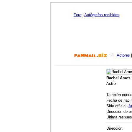
Foro
|
Autógrafos recibidos
Actores
Rachel Ames
Actriz
También cono
Fecha de naci
Sitio official:
A
Dirección de e
Última respues
Dirección: