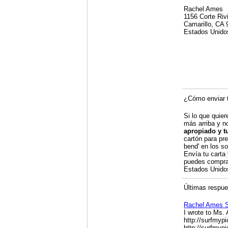
Rachel Ames
1156 Corte Riv
Camarillo, CA
Estados Unido
¿Cómo enviar t
Si lo que quier
más arriba y n
apropiado y t
cartón para pre
bend' en los so
Envía tu carta
puedes compra
Estados Unid
Últimas respues
Rachel Ames 
I wrote to Ms.
http://surfmyp
http://surfmyp