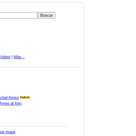
fútbol
|
Más...
Rachel Ames
Ames al foro
iar mapa