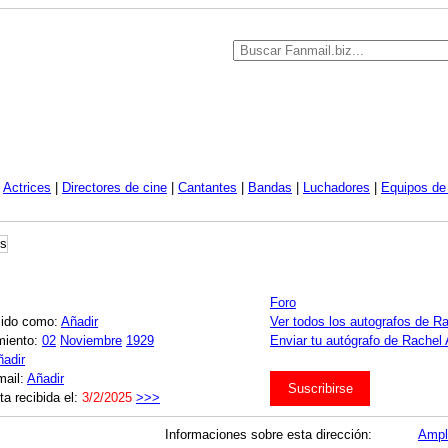
|
Actrices
|
Directores de cine
|
Cantantes
|
Bandas
|
Luchadores
|
Equipos de 
Foro
cido como:
Añadir
Ver todos los autografos de 
miento:
02
Noviembre
1929
Enviar tu autógrafo de Rachel 
ñadir
mail:
Añadir
Suscribirse
ta recibida el:
3/2/2025
>>>
Informaciones sobre esta dirección:
Ampl