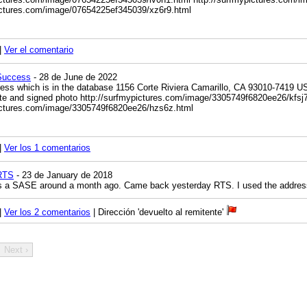
ictures.com/image/07654225ef345039/xz6r9.html
|
Ver el comentario
Success
- 28 de June de 2022
ress which is in the database 1156 Corte Riviera Camarillo, CA 93010-7419 
te and signed photo
http://surfmypictures.com/image/3305749f6820ee26/kfsj
pictures.com/image/3305749f6820ee26/hzs6z.html
|
Ver los 1 comentarios
RTS
- 23 de January de 2018
 a SASE around a month ago. Came back yesterday RTS. I used the address
|
Ver los 2 comentarios
| Dirección 'devuelto al remitente'
Next ›