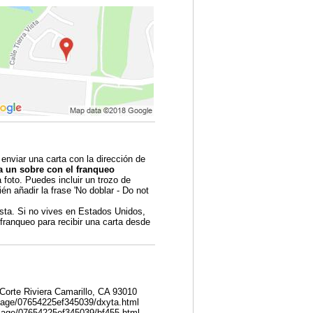
 enviar una carta con la dirección de
a un sobre con el franqueo
foto. Puedes incluir un trozo de
én añadir la frase 'No doblar - Do not
sta. Si no vives en Estados Unidos,
 franqueo para recibir una carta desde
Corte Riviera Camarillo, CA 93010
image/07654225ef345039/dxyta.html
image/07654225ef345039/bf455.html