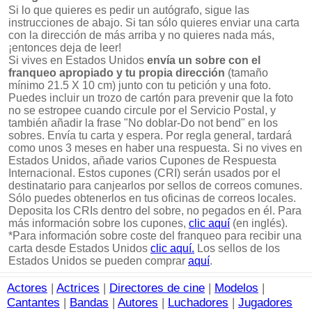
Si lo que quieres es pedir un autógrafo, sigue las
instrucciones de abajo. Si tan sólo quieres enviar una carta
con la dirección de más arriba y no quieres nada más,
¡entonces deja de leer!
Si vives en Estados Unidos
envía un sobre con el
franqueo apropiado y tu propia dirección
(tamaño
mínimo 21.5 X 10 cm) junto con tu petición y una foto.
Puedes incluir un trozo de cartón para prevenir que la foto
no se estropee cuando circule por el Servicio Postal, y
también añadir la frase "No doblar-Do not bend" en los
sobres. Envía tu carta y espera. Por regla general, tardará
como unos 3 meses en haber una respuesta. Si no vives en
Estados Unidos, añade varios Cupones de Respuesta
Internacional. Estos cupones (CRI) serán usados por el
destinatario para canjearlos por sellos de correos comunes.
Sólo puedes obtenerlos en tus oficinas de correos locales.
Deposita los CRIs dentro del sobre, no pegados en él. Para
más información sobre los cupones,
clic aquí
(en inglés).
*Para información sobre coste del franqueo para recibir una
carta desde Estados Unidos
clic aquí.
Los sellos de los
Estados Unidos se pueden comprar
aquí
.
Actores
|
Actrices
|
Directores de cine
|
Modelos
|
Cantantes
|
Bandas
|
Autores
|
Luchadores
|
Jugadores