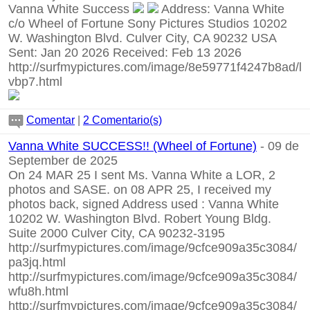
Vanna White Success
Address: Vanna White
c/o Wheel of Fortune Sony Pictures Studios 10202
W. Washington Blvd. Culver City, CA 90232 USA
Sent: Jan 20 2026 Received: Feb 13 2026
http://surfmypictures.com/image/8e59771f4247b8ad/l
vbp7.html
Comentar
|
2 Comentario(s)
Vanna White SUCCESS!! (Wheel of Fortune)
- 09 de
September de 2025
On 24 MAR 25 I sent Ms. Vanna White a LOR, 2
photos and SASE. on 08 APR 25, I received my
photos back, signed Address used : Vanna White
10202 W. Washington Blvd. Robert Young Bldg.
Suite 2000 Culver City, CA 90232-3195
http://surfmypictures.com/image/9cfce909a35c3084/
pa3jq.html
http://surfmypictures.com/image/9cfce909a35c3084/
wfu8h.html
http://surfmypictures.com/image/9cfce909a35c3084/