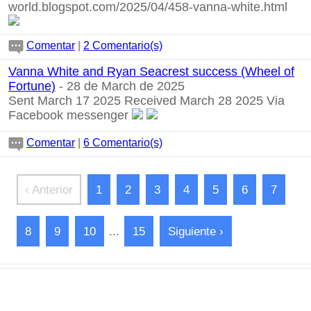
world.blogspot.com/2025/04/458-vanna-white.html
Comentar
|
2 Comentario(s)
Vanna White and Ryan Seacrest success (Wheel of
Fortune)
- 28 de March de 2025
Sent March 17 2025 Received March 28 2025 Via
Facebook messenger
Comentar
|
6 Comentario(s)
‹ Anterior
1
2
3
4
5
6
7
8
9
10
...
15
Siguiente ›